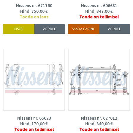
Nissens nr. 671760
Nissens nr. 606681
Hind:
750,00
€
Hind:
347,00
€
Toode on laos
Toode on tellimisel
OSTA
VÕRDLE
SAADA PÄRING
VÕRDLE
Nissens nr. 65623
Nissens nr. 627012
Hind:
170,00
€
Hind:
340,00
€
Toode on tellimisel
Toode on tellimisel