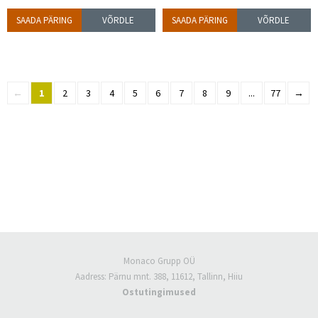
SAADA PÄRING
VÕRDLE
SAADA PÄRING
VÕRDLE
←
1
2
3
4
5
6
7
8
9
...
77
→
Monaco Grupp OÜ
Aadress: Pärnu mnt. 388, 11612, Tallinn, Hiiu
Ostutingimused