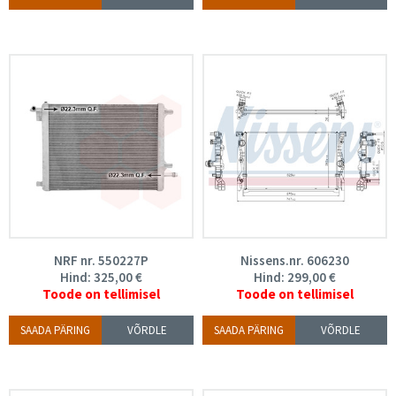
NRF nr. 550227P
Nissens.nr. 606230
Hind:
325,00
€
Hind:
299,00
€
Toode on tellimisel
Toode on tellimisel
SAADA PÄRING
VÕRDLE
SAADA PÄRING
VÕRDLE