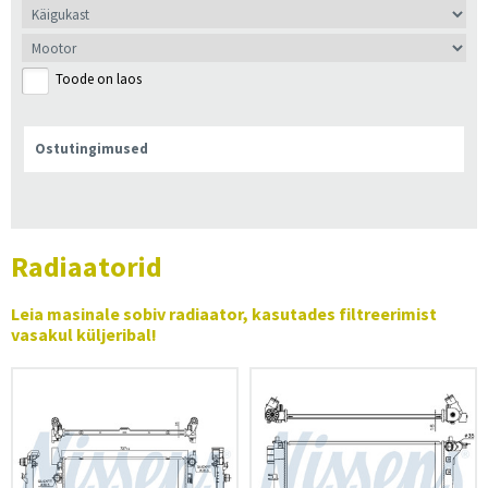
Toode on laos
Ostutingimused
Radiaatorid
Leia masinale sobiv radiaator, kasutades filtreerimist
vasakul küljeribal!