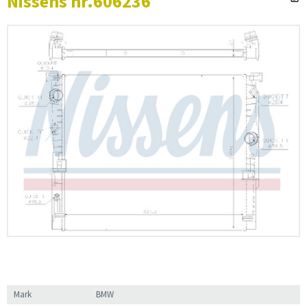
Nissens nr.606236
Mark
BMW