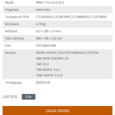
Mudel
BMW 7 G11-G12 (15-)
Käigukast
Automatic
Tootjakood OEM
17118476010,17118576997,17118686025,17118743663
Brutokaal
6.70 kg
Mõõdud
627 x 530 x 27 mm
Paki mõõdud
980 x 780 x 210 mm
EAN
5707286427006
Mootor
M550D XDRIVE 3.0 M PERFORMANCE EDITION
640I GRAN TURISMO 3.0
740I 3.0 LI
740I XDRIVE 3.0 LI
750D XDRIVE 3.0 LD
Tootegrupp
RADIATOR
LAO SEIS
0 tk
SAADA PÄRING