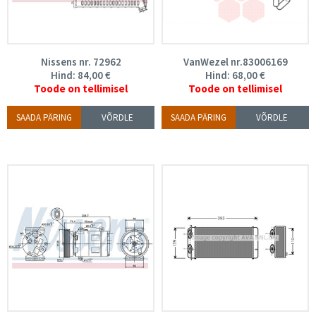
Nissens nr. 72962
VanWezel nr.83006169
Hind:
84,00
€
Hind:
68,00
€
Toode on tellimisel
Toode on tellimisel
SAADA PÄRING
VÕRDLE
SAADA PÄRING
VÕRDLE