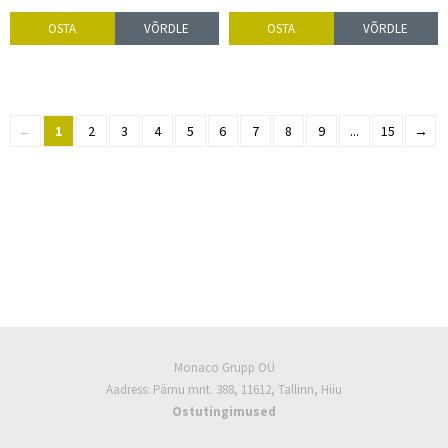
OSTA
VÕRDLE
OSTA
VÕRDLE
←
1
2
3
4
5
6
7
8
9
...
15
→
Monaco Grupp OÜ
Aadress: Pärnu mnt. 388, 11612, Tallinn, Hiiu
Ostutingimused