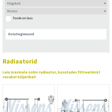
Toode on laos
Ostutingimused
Radiaatorid
Leia masinale sobiv radiaator, kasutades filtreerimist
vasakul küljeribal!