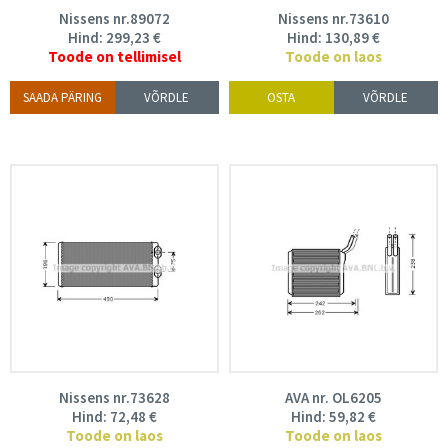
Nissens nr.89072
Nissens nr.73610
Hind:
299,23
€
Hind:
130,89
€
Toode on tellimisel
Toode on laos
SAADA PÄRING
VÕRDLE
OSTA
VÕRDLE
Nissens nr.73628
AVA nr. OL6205
Hind:
72,48
€
Hind:
59,82
€
Toode on laos
Toode on laos