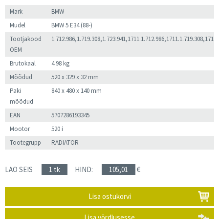
Mark
BMW
Mudel
BMW 5 E34 (88-)
Tootjakood
1.712.986,1.719.308,1.723.941,1711.1.712.986,1711.1.719.308,1711
OEM
Brutokaal
4.98 kg
Mõõdud
520 x 329 x 32 mm
Paki
840 x 480 x 140 mm
mõõdud
EAN
5707286193345
Mootor
520 i
Tootegrupp
RADIATOR
LAO SEIS
1 tk
HIND:
105,01
€
Lisa ostukorvi
Lisa võrdlusesse