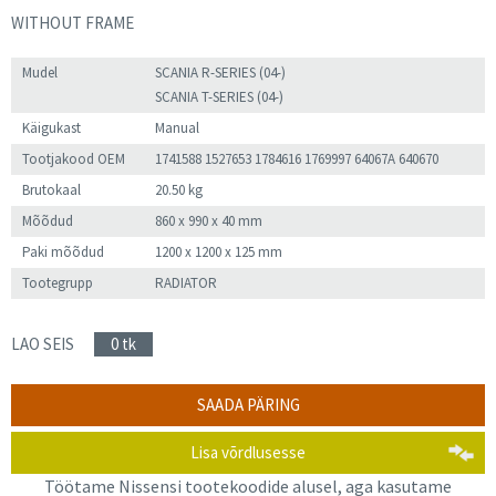
WITHOUT FRAME
Mudel
SCANIA R-SERIES (04-)
SCANIA T-SERIES (04-)
Käigukast
Manual
Tootjakood OEM
1741588 1527653 1784616 1769997 64067A 640670
Brutokaal
20.50 kg
Mõõdud
860 x 990 x 40 mm
Paki mõõdud
1200 x 1200 x 125 mm
Tootegrupp
RADIATOR
LAO SEIS
0 tk
SAADA PÄRING
Lisa võrdlusesse
Töötame Nissensi tootekoodide alusel, aga kasutame