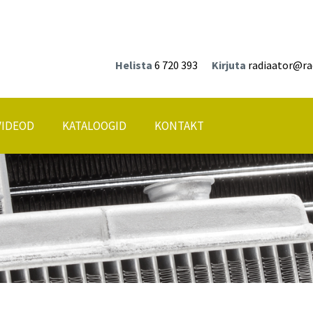
Helista
6 720 393
Kirjuta
radiaator@ra
VIDEOD
KATALOOGID
KONTAKT
Asukoht kaardil
id
ne