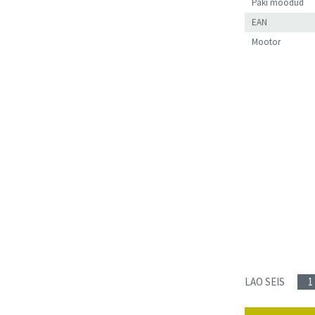
Paki mõõdud
EAN
Mootor
LAO SEIS
1