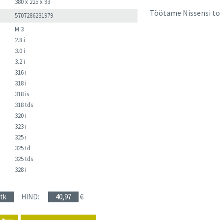
380 x 225 x 93
Töötame Nissensi too
5707286231979
M 3
2.8 i
3.0 i
3.2 i
316 i
318 i
318 is
318 tds
320 i
323 i
325 i
325 td
325 tds
328 i
 tk
HIND:
40,97
€