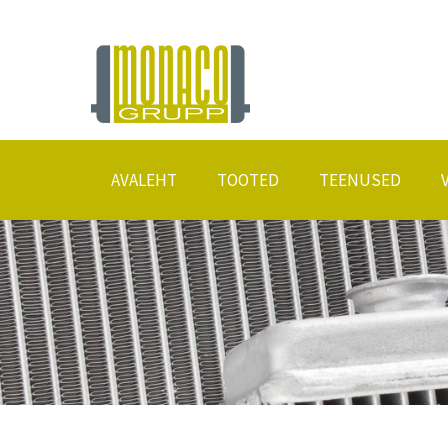
AVALEHT
TOOTED
TEENUSED
Radiaatorid
Remonttööd
Erimõõdulised konditsioneerid ja kaloriifer
Eritellimusel radiaatorid
Konditsioneeri hooldustarvikud
Keevitustööd
Konditsioneerikeemia
Konditsioneeride täitmi
Tootjate tootekataloogid