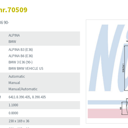
nr.70509
6 90-
ALPINA
BMW
ALPINA B3 (E36)
ALPINA B6 (E36)
BMW 3 E36 (90-)
BMW BMW VEHICLE US
Automatic
Manual
Manual/Automatic
M
6411.8.390.435, 8.390.435
1.1000
0.8000
230 x 169 x 36