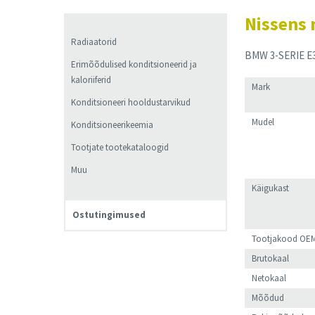
Muu
Nissens 
Radiaatorid
BMW 3-SERIE E3
Erimõõdulised konditsioneerid ja
kaloriiferid
Mark
Konditsioneeri hooldustarvikud
Mudel
Konditsioneerikeemia
Tootjate tootekataloogid
Muu
Käigukast
Ostutingimused
Tootjakood OE
Brutokaal
Netokaal
Mõõdud