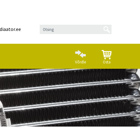
diaator.ee
Võrdle
Osta