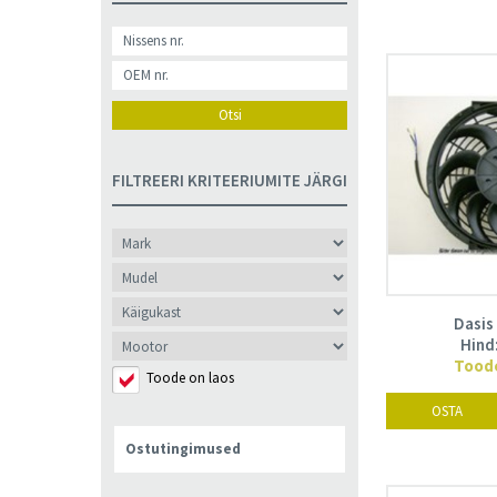
Otsi
FILTREERI KRITEERIUMITE JÄRGI
Dasis
Hind
Toode
Toode on laos
OSTA
Ostutingimused