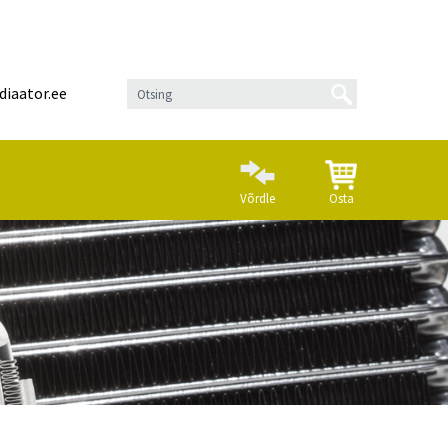
diaator.ee
Võrdle
Osta