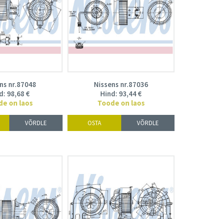
ns nr.87048
Nissens nr.87036
d:
98,68
€
Hind:
93,44
€
de on laos
Toode on laos
VÕRDLE
OSTA
VÕRDLE