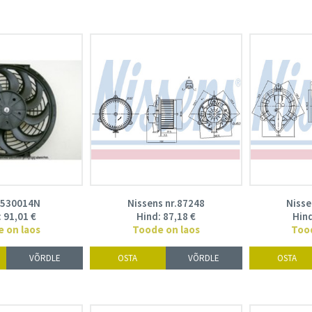
 530014N
Nissens nr.87248
Nisse
:
91,01
€
Hind:
87,18
€
Hin
 on laos
Toode on laos
Too
VÕRDLE
OSTA
VÕRDLE
OSTA