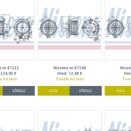
s nr.87111
Nissens nr.87106
Nisse
:
124,95
€
Hind:
72,48
€
Hin
 on laos
Toode on laos
Too
VÕRDLE
OSTA
VÕRDLE
OSTA