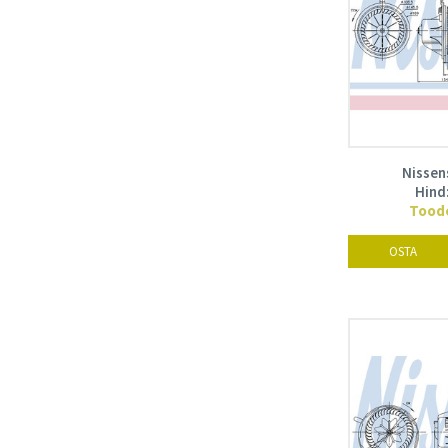
Nissen
Hind
Toode
OSTA