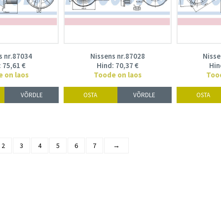
s nr.87034
Nissens nr.87028
Nisse
:
75,61
€
Hind:
70,37
€
Hin
 on laos
Toode on laos
Too
VÕRDLE
OSTA
VÕRDLE
OSTA
2
3
4
5
6
7
→