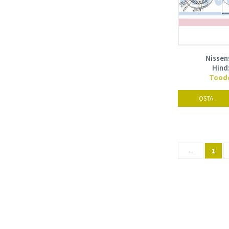
Nissen
Hind
Toode
OSTA
←
1