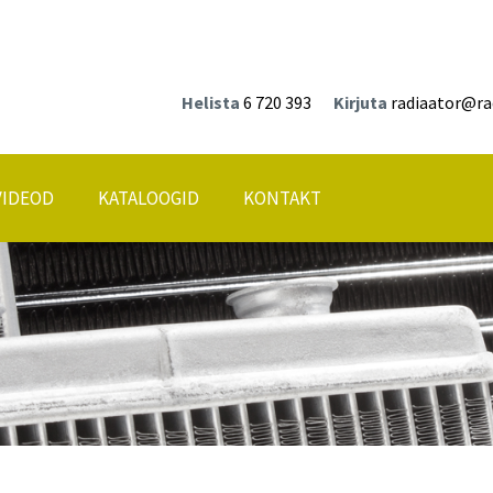
Helista
6 720 393
Kirjuta
radiaator@ra
VIDEOD
KATALOOGID
KONTAKT
Asukoht kaardil
id
ne