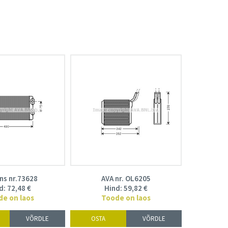
ns nr.73628
AVA nr. OL6205
d:
72,48
€
Hind:
59,82
€
de on laos
Toode on laos
VÕRDLE
OSTA
VÕRDLE