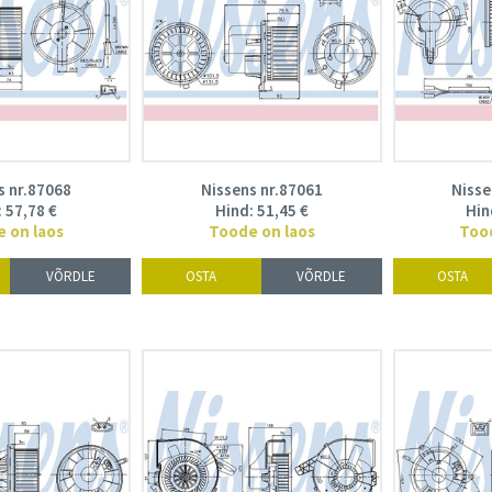
s nr.87068
Nissens nr.87061
Nisse
:
57,78
€
Hind:
51,45
€
Hin
 on laos
Toode on laos
Too
VÕRDLE
OSTA
VÕRDLE
OSTA