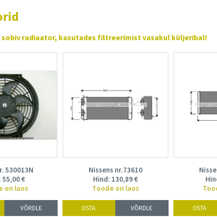
orid
sobiv radiaator, kasutades filtreerimist vasakul küljeribal!
r. 530013N
Nissens nr.73610
Nisse
:
55,00
€
Hind:
130,89
€
Hin
 on laos
Toode on laos
Too
VÕRDLE
OSTA
VÕRDLE
OSTA