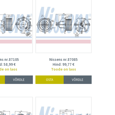
ns nr.87105
Nissens nr.87085
d:
58,99
€
Hind:
99,77
€
de on laos
Toode on laos
VÕRDLE
OSTA
VÕRDLE