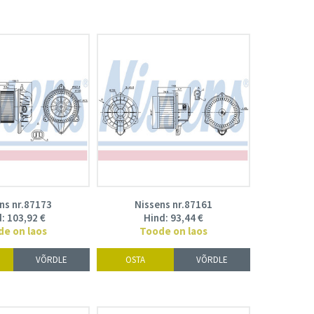
ns nr.87173
Nissens nr.87161
d:
103,92
€
Hind:
93,44
€
de on laos
Toode on laos
VÕRDLE
OSTA
VÕRDLE