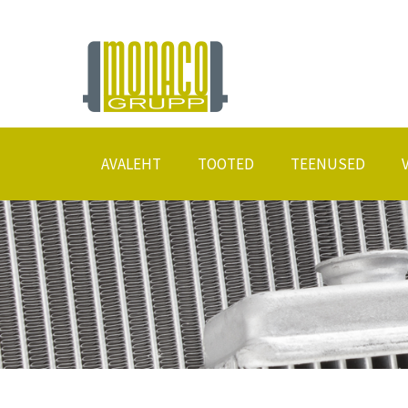
AVALEHT
TOOTED
TEENUSED
Radiaatorid
Remonttööd
Erimõõdulised konditsioneerid ja kaloriifer
Eritellimusel radiaatorid
Konditsioneeri hooldustarvikud
Keevitustööd
Konditsioneerikeemia
Konditsioneeride täitmi
Tootjate tootekataloogid