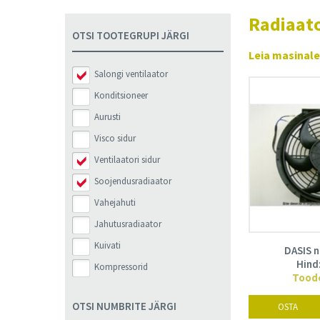
Muu
Radiaat
OTSI TOOTEGRUPI JÄRGI
Leia masinale 
Salongi ventilaator
Konditsioneer
Aurusti
Visco sidur
Ventilaatori sidur
Soojendusradiaator
Vahejahuti
Jahutusradiaator
Kuivati
DASIS n
Hind
Kompressorid
Toode
OTSI NUMBRITE JÄRGI
OSTA