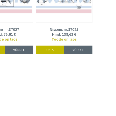
ns nr.87027
Nissens nr.87025
d:
75,61
€
Hind:
138,62
€
de on laos
Toode on laos
VÕRDLE
OSTA
VÕRDLE