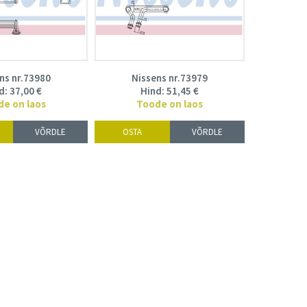
ns nr.73980
Nissens nr.73979
d:
37,00
€
Hind:
51,45
€
de on laos
Toode on laos
VÕRDLE
OSTA
VÕRDLE