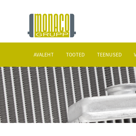
AVALEHT
TOOTED
TEENUSED
Radiaatorid
Remonttööd
Erimõõdulised konditsioneerid ja kaloriifer
Eritellimusel radiaatorid
Konditsioneeri hooldustarvikud
Keevitustööd
Konditsioneerikeemia
Konditsioneeride täitmi
Tootjate tootekataloogid