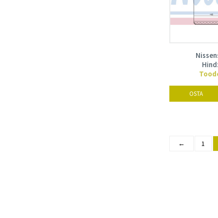
Nissen
Hind
Toode
OSTA
←
1