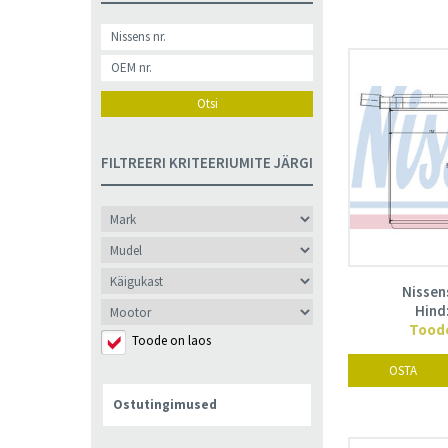
Otsi
FILTREERI KRITEERIUMITE JÄRGI
Nissen
Hind
Toode
Toode on laos
OSTA
Ostutingimused