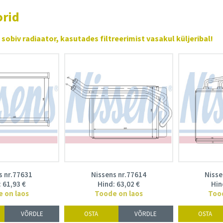
orid
sobiv radiaator, kasutades filtreerimist vasakul küljeribal!
s nr.77631
Nissens nr.77614
Nisse
:
61,93
€
Hind:
63,02
€
Hin
 on laos
Toode on laos
Too
VÕRDLE
OSTA
VÕRDLE
OSTA