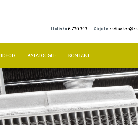
Helista
6 720 393
Kirjuta
radiaator@ra
VIDEOD
KATALOOGID
KONTAKT
Asukoht kaardil
id
ne