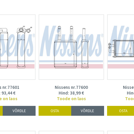
s nr.77601
Nissens nr.77600
Nisse
:
93,44
€
Hind:
38,99
€
Hin
 on laos
Toode on laos
Too
VÕRDLE
OSTA
VÕRDLE
OSTA