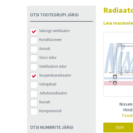
Muu
Radiaat
OTSI TOOTEGRUPI JÄRGI
Leia masinale 
Salongi ventilaator
Konditsioneer
Aurusti
Visco sidur
Ventilaatori sidur
Soojendusradiaator
Vahejahuti
Jahutusradiaator
Kuivati
Nissen
Hind
Kompressorid
Toode
OTSI NUMBRITE JÄRGI
OSTA