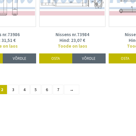
s nr.73986
Nissens nr.73984
Nisse
:
31,51
€
Hind:
23,07
€
Hin
 on laos
Toode on laos
Too
VÕRDLE
OSTA
VÕRDLE
OSTA
2
3
4
5
6
7
→