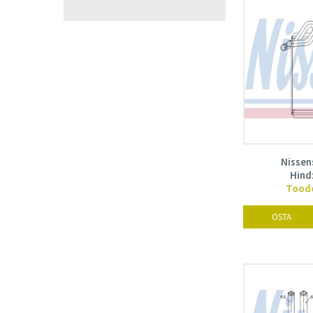
Nissen
Hind
Toode
OSTA