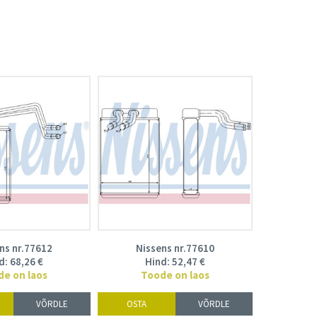
ns nr.77612
Nissens nr.77610
d:
68,26
€
Hind:
52,47
€
de on laos
Toode on laos
VÕRDLE
OSTA
VÕRDLE