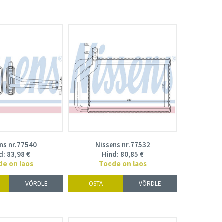
ns nr.77540
Nissens nr.77532
d:
83,98
€
Hind:
80,85
€
de on laos
Toode on laos
VÕRDLE
OSTA
VÕRDLE