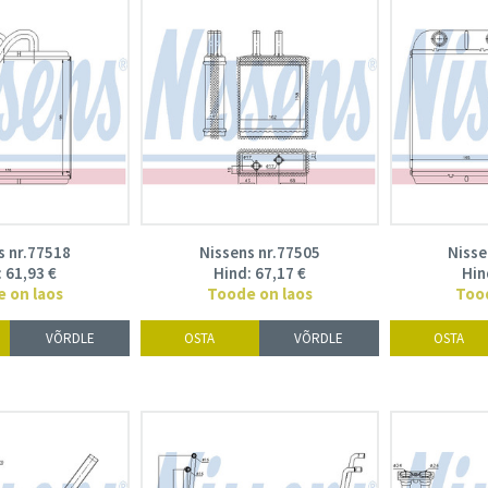
s nr.77518
Nissens nr.77505
Nisse
:
61,93
€
Hind:
67,17
€
Hin
 on laos
Toode on laos
Too
VÕRDLE
OSTA
VÕRDLE
OSTA