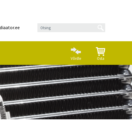
diaator.ee
Võrdle
Osta