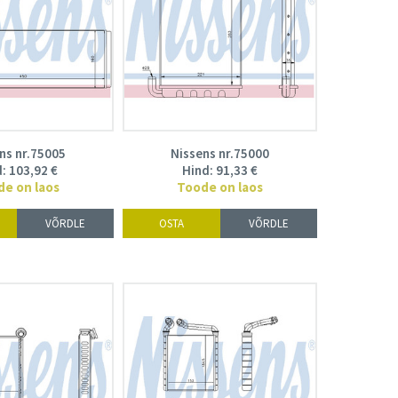
ns nr.75005
Nissens nr.75000
d:
103,92
€
Hind:
91,33
€
de on laos
Toode on laos
VÕRDLE
OSTA
VÕRDLE