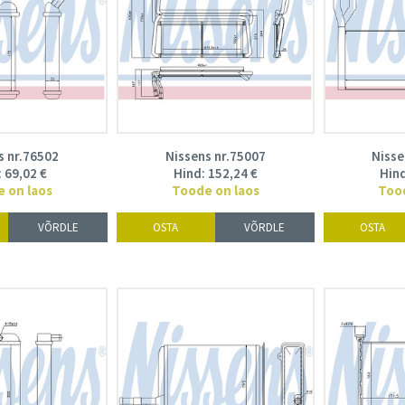
s nr.76502
Nissens nr.75007
Nisse
:
69,02
€
Hind:
152,24
€
Hin
 on laos
Toode on laos
Too
VÕRDLE
OSTA
VÕRDLE
OSTA