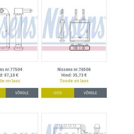
ns nr.77504
Nissens nr.76506
d:
87,18
€
Hind:
35,73
€
de on laos
Toode on laos
VÕRDLE
OSTA
VÕRDLE